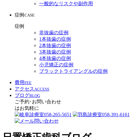
一般的なリスクや副作用
症例
CASE
症例
非抜歯の症例
1本抜歯の症例
2本抜歯の症例
3本抜歯の症例
4本抜歯の症例
小児矯正の症例
ブラックトライアングルの症例
費用
FEE
アクセス
ACCESS
ブログ
BLOG
ご予約･お問い合わせ
はお気軽に