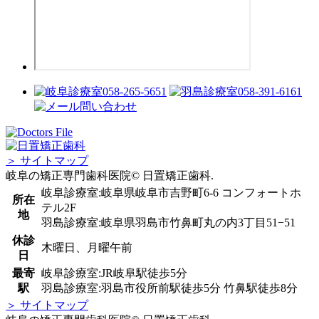
＞ サイトマップ
岐阜の矯正専門歯科医院© 日置矯正歯科.
岐阜診療室:岐阜県岐阜市吉野町6-6 コンフォートホ
所在
テル2F
地
羽島診療室:岐阜県羽島市竹鼻町丸の内3丁目51−51
休診
木曜日、月曜午前
日
最寄
岐阜診療室:JR岐阜駅徒歩5分
駅
羽島診療室:羽島市役所前駅徒歩5分 竹鼻駅徒歩8分
＞ サイトマップ