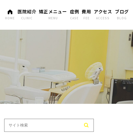
医院紹介
矯正メニュー
症例
費用
アクセス
ブログ
HOME
CLINIC
MENU
CASE
FEE
ACCESS
BLOG
めての方へ
矯正歯科専門の医院で矯正する
非抜歯の症例
メリット
阜院紹介
1本抜歯の症例
抜歯についての考え方
島院紹介
2本抜歯の症例
矯正の種類
3本抜歯の症例
小児矯正
4本抜歯の症例
矯正装置を外してからのアフタ
ーケア
小児矯正の症例
目立ちにくい矯正装置について
ブラックトライアングルの症例