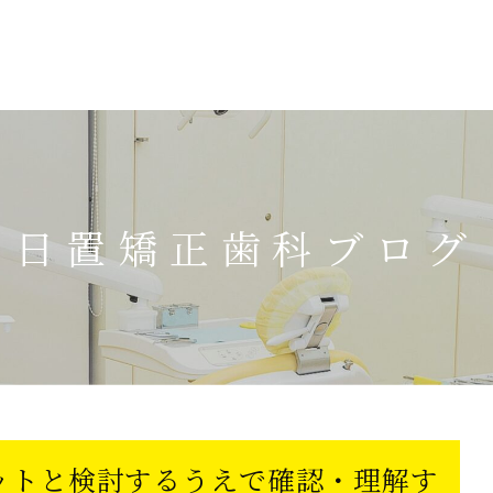
初
岐
日置矯正歯科ブログ
羽
ットと検討するうえで確認・理解す